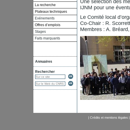
Une sélection des mei
La recherche
IJNM pour une éventue
Plateaux techniques
Le Comité local d’orga
Evénements
Co-Chair : R. Scorret
Offres d’emplois
Membres : A. Bréard, 
Stages
Faits marquants
Annuaires
Rechercher
|
Crédits et mentions légales