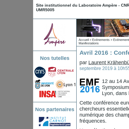
Site institutionnel du Laboratoire Ampère - CN
UMR5005
Accueil
>
Evénements
>
Evénements
Manifestations
Avril 2016 : Con
Nos tutelles
par
Laurent Krähenbü
septembre 2019 à 10h5
12 au 14 Av
Symposium o
Lyon, dans 
Cette conférence euro
chercheurs essentiell
Nos partenaires
numérique des champ
fréquences.