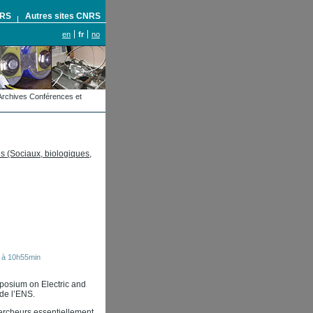
NRS
Autres sites CNRS
en
fr
no
Archives Conférences et
s (Sociaux, biologiques,
 à 10h55min
mposium on Electric and
de l’ENS.
ercheurs essentiellement