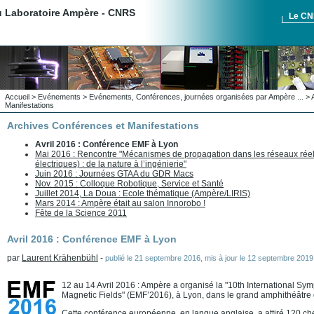
du Laboratoire Ampère - CNRS
Le C
Accueil
>
Evénements
>
Evénements, Conférences, journées organisées par Ampère ...
>
Manifestations
Archives Conférences et Manifestations
Avril 2016 : Conférence EMF à Lyon
Mai 2016 : Rencontre "Mécanismes de propagation dans les réseaux réel
électriques) : de la nature à l’ingénierie"
Juin 2016 : Journées GTAA du GDR Macs
Nov. 2015 : Colloque Robotique, Service et Santé
Juillet 2014, La Doua : Ecole thématique (Ampère/LIRIS)
Mars 2014 : Ampère était au salon Innorobo !
Fête de la Science 2011
Avril 2016 : Conférence EMF à Lyon
par
Laurent Krähenbühl
-
publié le
21 septembre 2016
,
mis à jour le
12 septembre 2019
12 au 14 Avril 2016 : Ampère a organisé la "10th International Sy
Magnetic Fields" (EMF’2016), à Lyon, dans le grand amphithéâtre 
Cette conférence européenne, en langue anglaise, a attiré 120 ch