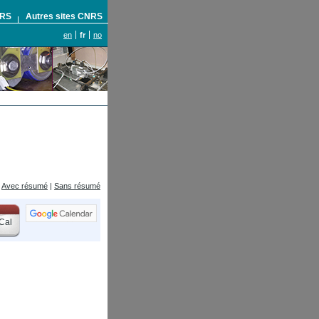
NRS
Autres sites CNRS
en
fr
no
Avec résumé
|
Sans résumé
Cal