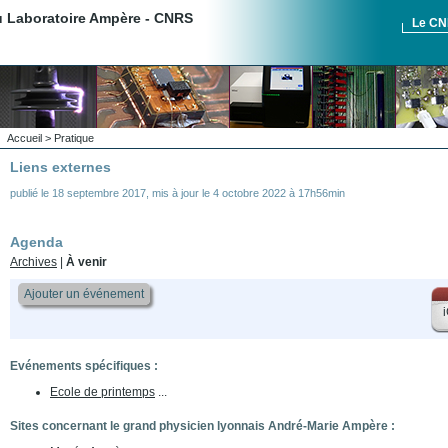
du Laboratoire Ampère - CNRS
Le C
Accueil
>
Pratique
Liens externes
publié le
18 septembre 2017
,
mis à jour le
4 octobre 2022 à 17h56min
Agenda
Archives
|
À venir
Ajouter un événement
i
Evénements spécifiques :
Ecole de printemps
...
Sites concernant le grand physicien lyonnais André-Marie Ampère :