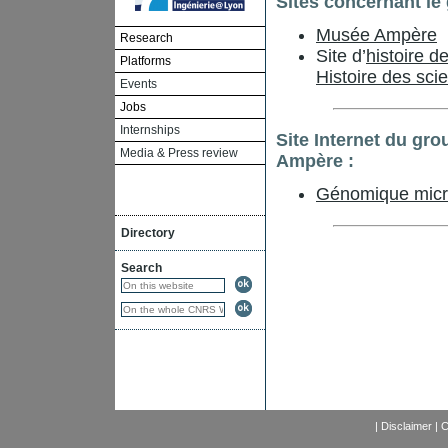
Sites concernant le
Musée Ampère
Research
Site d’
histoire d
Platforms
Histoire des sci
Events
Jobs
Internships
Site Internet du gr
Media & Press review
Ampère :
Génomique micr
Directory
Search
|
Disclaimer
|
C