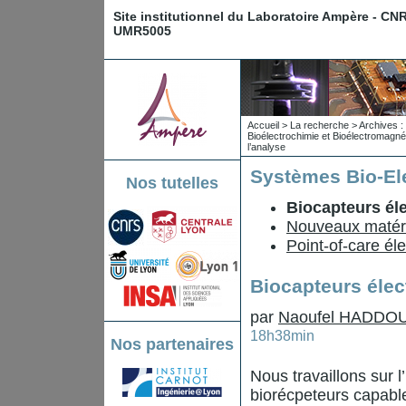
Site institutionnel du Laboratoire Ampère - CN
UMR5005
Accueil
>
La recherche
>
Archives : 
Bioélectrochimie et Bioélectromagn
l’analyse
Systèmes Bio-El
Nos tutelles
Biocapteurs él
Nouveaux matéri
Point-of-care él
Biocapteurs éle
par
Naoufel HADDO
18h38min
Nos partenaires
Nous travaillons sur 
biorécpeteurs capable