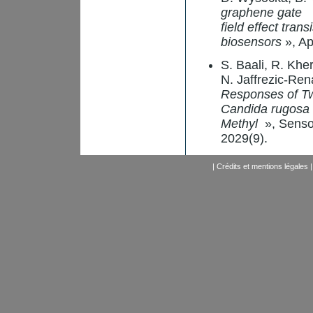
graphene gate
field effect tran
biosensors
», Ap
S. Baali, R. Khe
N. Jaffrezic-Ren
Responses of Tw
Candida rugosa 
Methyl
», Senso
2029(9).
|
Crédits et mentions légales