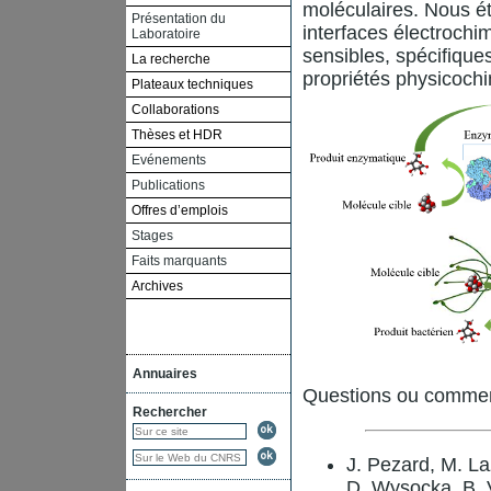
moléculaires. Nous étu
Présentation du
interfaces électroch
Laboratoire
sensibles, spécifique
La recherche
propriétés physicoch
Plateaux techniques
Collaborations
Thèses et HDR
Evénements
Publications
Offres d’emplois
Stages
Faits marquants
Archives
Annuaires
Questions ou commen
Rechercher
J. Pezard, M. La
D. Wysocka, B. V