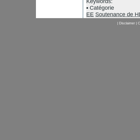
Keywords:
Catégorie
EE
Soutenance de 
|
Disclaimer
|
C