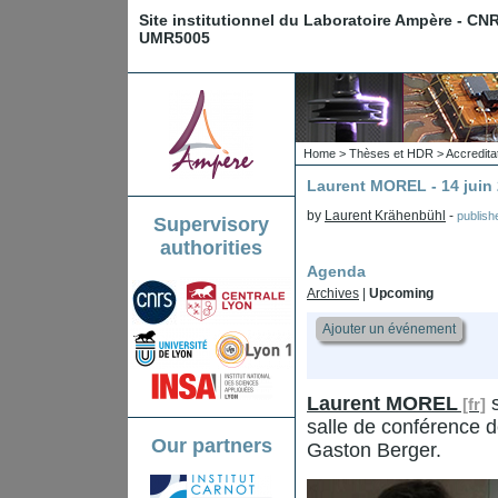
Site institutionnel du Laboratoire Ampère - CN
UMR5005
Home
>
Thèses et HDR
>
Accredita
Laurent MOREL - 14 juin
by
Laurent Krähenbühl
-
publis
Supervisory
authorities
Agenda
Archives
|
Upcoming
Ajouter un événement
Laurent MOREL
s
salle de conférence d
Our partners
Gaston Berger.