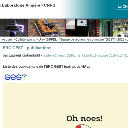
du Laboratoire Ampère - CNRS
Le C
Accueil
>
Collaborations
>
Univ. EIFFEL : l’équipe de recherche commune "GEST" (2013 -..
ERC GEST : publications
par
Laurent Krähenbühl
-
publié le
14 mars 2016
,
mis à jour le
16 octobre 2019 à 13h0
Liste des publications de l’ERC GEST (extrait de HAL)