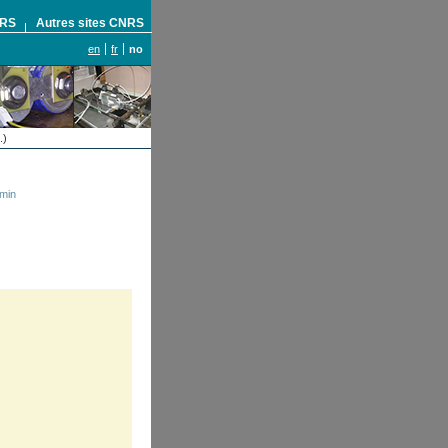
NRS
Autres sites CNRS
en
fr
no
.)
1min