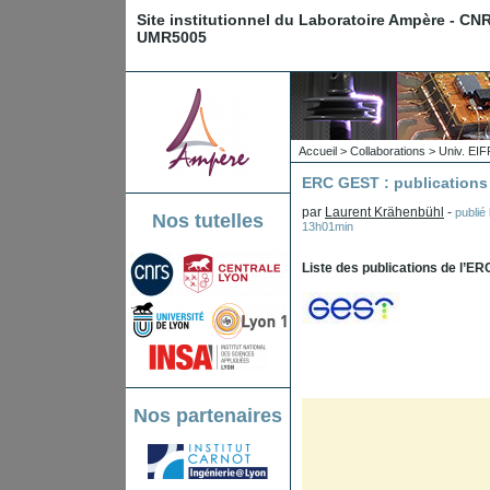
Site institutionnel du Laboratoire Ampère - CN
UMR5005
Accueil
>
Collaborations
>
Univ. EIF
ERC GEST : publications
par
Laurent Krähenbühl
-
publié
Nos tutelles
13h01min
Liste des publications de l’E
Nos partenaires