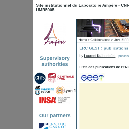
Site institutionnel du Laboratoire Ampère - CN
UMR5005
Home
>
Collaborations
>
Univ. EIFF
ERC GEST : publications
by
Laurent Krähenbühl
-
publis
Supervisory
authorities
Liste des publications de l’E
Our partners