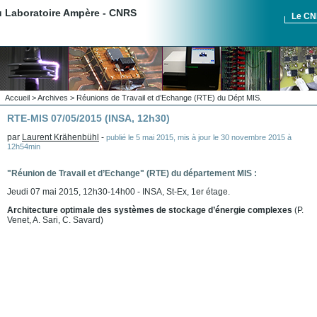
du Laboratoire Ampère - CNRS
Le C
Accueil
>
Archives
>
Réunions de Travail et d’Echange (RTE) du Dépt MIS.
RTE-MIS 07/05/2015 (INSA, 12h30)
par
Laurent Krähenbühl
-
publié le
5 mai 2015
,
mis à jour le
30 novembre 2015 à
12h54min
"Réunion de Travail et d’Echange" (RTE) du département MIS :
Jeudi 07 mai 2015, 12h30-14h00 - INSA, St-Ex, 1er étage.
Architecture optimale des systèmes de stockage d’énergie complexes
(P.
Venet, A. Sari, C. Savard)