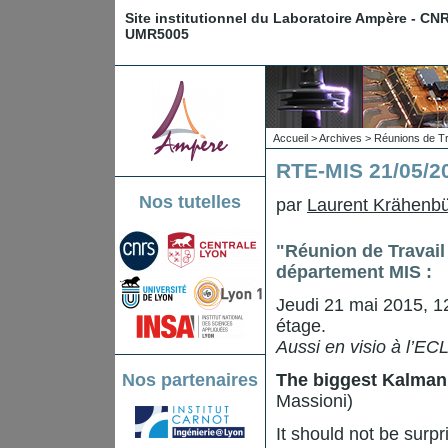
Site institutionnel du Laboratoire Ampère - CN
UMR5005
Accueil
>
Archives
>
Réunions de Tr
RTE-MIS 21/05/20
Nos tutelles
par
Laurent Krähenbü
"Réunion de Travail
département MIS :
Jeudi 21 mai 2015, 1
étage.
Aussi en visio à l’EC
Nos partenaires
The biggest Kalman f
Massioni)
It should not be surpr