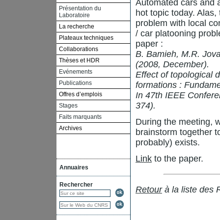
Automated cars and a
Présentation du
hot topic today. Alas
Laboratoire
problem with local co
La recherche
/ car platooning prob
Plateaux techniques
paper :
Collaborations
B. Bamieh, M.R. Jovan
Thèses et HDR
(2008, December).
Evénements
Effect of topological 
Publications
formations : Fundamen
In 47th IEEE Confere
Offres d’emplois
374).
Stages
Faits marquants
During the meeting, we
Archives
brainstorm together t
probably) exists.
Link
to the paper.
Annuaires
Rechercher
Retour
à la liste des