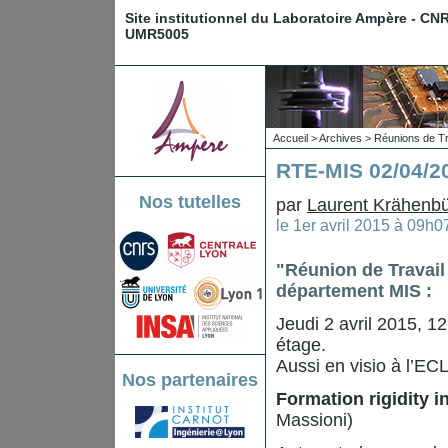
Site institutionnel du Laboratoire Ampère - CN
UMR5005
Accueil
>
Archives
>
Réunions de Tr
RTE-MIS 02/04/20
Nos tutelles
par
Laurent Krähenbü
le
1er avril 2015 à 09h
"Réunion de Travail
département MIS :
Jeudi 2 avril 2015, 1
étage.
Aussi en visio à l’EC
Nos partenaires
Formation rigidity 
Massioni)