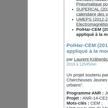
Pneumatique pou
SUPERCAL (2011-
calendaire des 
UMEPS (2012-2014
Electromagnétiq
PolHar-CEM (20
appliqué à la 
PolHar-CEM (201
appliqué à la mo
par
Laurent Krähenbü
2019 à 12h45min
Un projet soutenu pa
Chercheuses Jeunes C
urbains".
Programme ANR :
J
Projet :
ANR-14-CE2
Mots-clés :
CEM ;