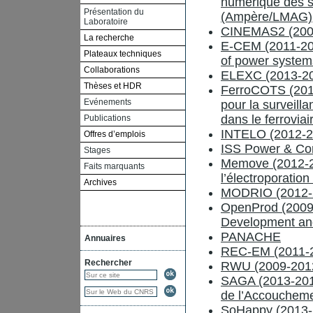
numérique des s
Présentation du
(Ampère/LMAG)
Laboratoire
CINEMAS2 (200
La recherche
E-CEM (2011-201
Plateaux techniques
of power system
Collaborations
ELEXC (2013-2
Thèses et HDR
FerroCOTS (2010
Evénements
pour la surveil
dans le ferroviai
Publications
INTELO (2012-20
Offres d’emplois
ISS Power & Con
Stages
Memove (2012-20
Faits marquants
l’électroporatio
Archives
MODRIO (2012-20
OpenProd (2009
Development an
PANACHE
Annuaires
REC-EM (2011-20
Rechercher
RWU (2009-201
SAGA (2013-2015
de l’Accouchem
SoHappy (2013-2