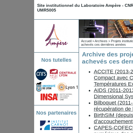
Site institutionnel du Laboratoire Ampère - CN
UMR5005
Accueil
>
Archives
>
Projets institu
achevés ces dernières années
Archive des proj
Nos tutelles
achevés ces der
ACCITE (2013-20
Compact avec Co
Températures E
AIDS (2011-2013)
Dimensional Sy
Bilboquet (2011-2
récupération de 
Nos partenaires
BirthSIM (depuis
d’accouchement
CAPES-COFECUB 