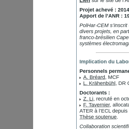
Lien
sur le site de l’
Projet achevé : 201
Apport de l’ANR : 1
PolHar-CEM s’inscrit 
divers projets, en par
franco-brésilien Cap
systèmes électromag
Implication du Labo
Personnels permane
A. Bréard
, MCF
L. Krähenbühl
, DR
Doctorants :
Z. Li
, recruté en o
F. Tavernier
, alloca
ATER à l’ECL depuis 
Thèse soutenue
.
Collaboration scienti