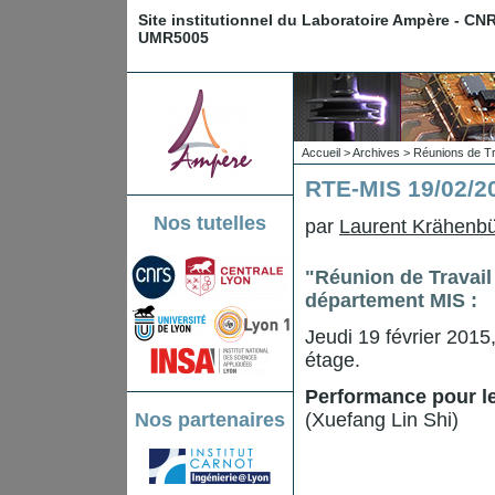
Site institutionnel du Laboratoire Ampère - CN
UMR5005
Accueil
>
Archives
>
Réunions de Tr
RTE-MIS 19/02/20
Nos tutelles
par
Laurent Krähenbü
"Réunion de Travail
département MIS :
Jeudi 19 février 2015
étage.
Performance pour l
Nos partenaires
(Xuefang Lin Shi)