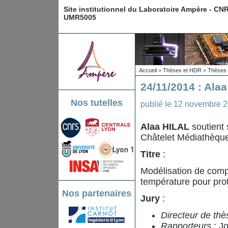
Site institutionnel du Laboratoire Ampère - CN
UMR5005
Accueil
>
Thèses et HDR
>
Thèses 
24/11/2014 : Ala
Nos tutelles
publié le
12 novembre 
Alaa HILAL
soutient 
Châtelet Médiathèqu
Titre
:
Modélisation de comp
température pour pro
Nos partenaires
Jury
:
Directeur de thè
Rapporteurs
: J