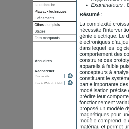
Examinateurs
: 
La recherche
Plateaux techniques
Résumé
:
Evénements
La complexité croissa
Offres d’emplois
nécessite l’interventi
Stages
génie électrique. Le
Faits marquants
électroniques d’aujour
dans lequel les logici
comportement des com
construire des proto
Annuaires
appareils à faible pu
Rechercher
concepteurs à analys
constituant le systè
partie importante des
modélisation précise
prédire leur comporte
fonctionnement variabl
proposé un modèle d
magnétiques pour une 
modèle comprend le c
matériau et permet un