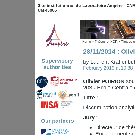
Site institutionnel du Laboratoire Ampère - CN
UMR5005
Home
>
Thèses et HDR
>
Thèses e
28/11/2014 : Oli
Supervisory
by
Laurent Krähenbü
authorities
February 2019 at 10:38
Olivier POIRION
sout
203 - Ecole Centrale 
Titre
:
Discrimination analy
Jury
:
Our partners
Directeur de t
Encadrement sci