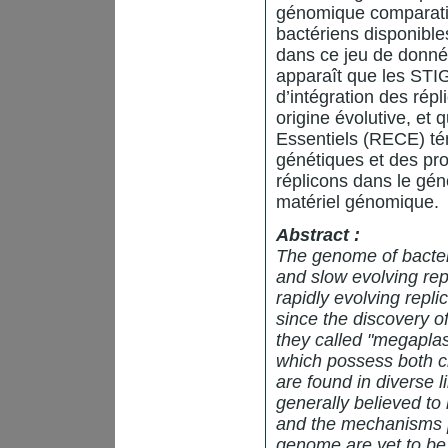
génomique comparati
bactériens disponible
dans ce jeu de donnée
apparaît que les STIG
d’intégration des rép
origine évolutive, e
Essentiels (RECE) té
génétiques et des pro
réplicons dans le géno
matériel génomique.
Abstract :
The genome of bacteria
and slow evolving re
rapidly evolving repl
since the discovery o
they called "megapla
which possess both 
are found in diverse 
generally believed to
and the mechanisms pe
genome are yet to be