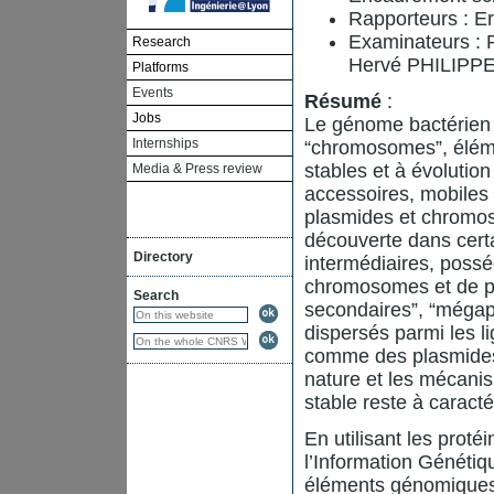
Rapporteurs : 
Examinateurs :
Research
Hervé PHILIPP
Platforms
Events
Résumé
:
Jobs
Le génome bactérien
Internships
“chromosomes”, éléme
stables et à évolutio
Media & Press review
accessoires, mobiles e
plasmides et chromo
découverte dans cert
Directory
intermédiaires, possé
chromosomes et de p
Search
secondaires”, “mégap
dispersés parmi les l
comme des plasmides 
nature et les mécani
stable reste à caracté
En utilisant les prot
l’Information Généti
éléments génomiques 