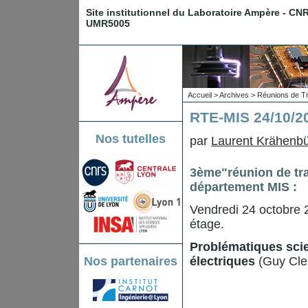
Site institutionnel du Laboratoire Ampère - CN
UMR5005
Accueil
>
Archives
>
Réunions de Tr
RTE-MIS 24/10/2
Nos tutelles
par
Laurent Krähenbü
3ème"réunion de tra
département MIS :
Vendredi 24 octobre 
étage.
Problématiques scie
Nos partenaires
électriques
(Guy Cler