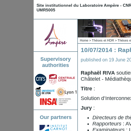
Site institutionnel du Laboratoire Ampère - CN
UMR5005
Home
>
Thèses et HDR
>
Thèses e
10/07/2014 : Rap
Supervisory
published on
19 June 2
authorities
Raphaël RIVA
soutie
Châtelet - Médiathè
Titre
:
Solution d’Interconn
Jury
:
Our partners
Directeurs de th
Rapporteurs
: A
Examinateurs
: 