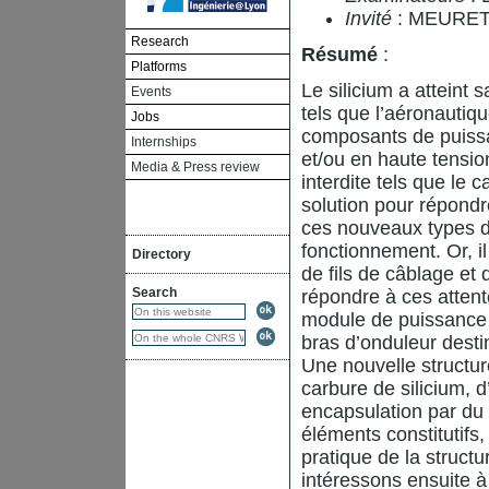
Invité
: MEURET
Research
Résumé
:
Platforms
Le silicium a atteint 
Events
tels que l’aéronautiq
Jobs
composants de puissa
Internships
et/ou en haute tensio
Media & Press review
interdite tels que le 
solution pour répondr
ces nouveaux types 
fonctionnement. Or, i
Directory
de fils de câblage et
Search
répondre à ces attent
module de puissance 
bras d’onduleur desti
Une nouvelle structur
carbure de silicium, d
encapsulation par du 
éléments constitutifs,
pratique de la struct
intéressons ensuite à