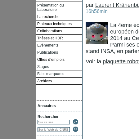
par
Laurent Krähenbü
Présentation du
Laboratoire
16h56min
La recherche
Plateaux techniques
La 4eme éd
européen dé
Collaborations
2014 au Ce
Thèses et HDR
Parmi ses e
Evénements
stand INSA, en parten
Publications
Offres d’emplois
Voir la
plaquette robo
Stages
Faits marquants
Archives
Annuaires
Rechercher