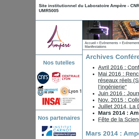
Site institutionnel du Laboratoire Ampère - CN
UMR5005
Accueil
>
Evénements
>
Evénements
Manifestations
Archives Confére
Nos tutelles
Avril 2016 : Co
Mai 2016 : Renc
réseaux réels (So
l’ingénierie"
Juin 2016 : Jo
Nov. 2015 : Coll
Juillet 2014, La
Mars 2014 : Amp
Nos partenaires
Fête de la Scie
Mars 2014 : Ampè