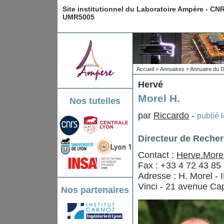
Site institutionnel du Laboratoire Ampère - CN
UMR5005
Accueil
>
Annuaires
>
Annuaire du 
Hervé
Morel H.
Nos tutelles
par
Riccardo
-
publié 
Directeur de Reche
Contact :
Herve.Morel
Fax : +33 4 72 43 85
Adresse : H. Morel -
Vinci - 21 avenue Ca
Nos partenaires