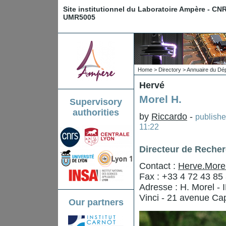
Site institutionnel du Laboratoire Ampère - CN
UMR5005
Home
>
Directory
>
Annuaire du Dé
Hervé
Morel H.
Supervisory
authorities
by
Riccardo
-
publish
11:22
Directeur de Reche
Contact :
Herve.Morel
Fax : +33 4 72 43 85
Adresse : H. Morel -
Vinci - 21 avenue Ca
Our partners