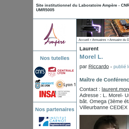
Site institutionnel du Laboratoire Ampère - CN
UMR5005
Accueil
>
Annuaires
>
Annuaire du 
Laurent
Morel L.
Nos tutelles
par
Riccardo
-
publié 
Maître de Conféren
Contact :
laurent.mor
Adresse : L. Morel- 
bât. Omega (3ème éta
Villeurbanne CEDEX
Nos partenaires