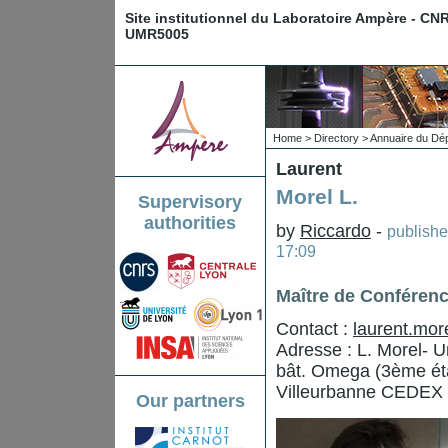
Site institutionnel du Laboratoire Ampère - CN
UMR5005
Home
>
Directory
>
Annuaire du Dé
Laurent
Morel L.
Supervisory
authorities
by
Riccardo
-
publish
17:09
Maître de Conféren
Contact :
laurent.mor
Adresse : L. Morel- 
bât. Omega (3ème éta
Villeurbanne CEDEX
Our partners