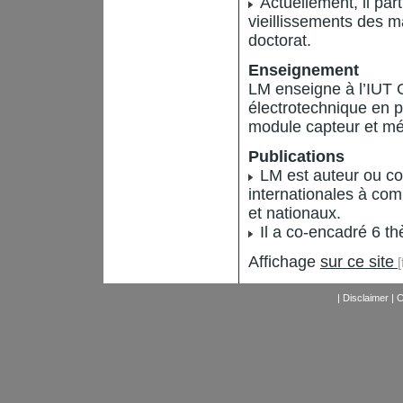
Actuellement, il par
vieillissements des m
doctorat.
Enseignement
LM enseigne à l’IUT G
électrotechnique en 
module capteur et mé
Publications
LM est auteur ou co-
internationales à com
et nationaux.
Il a co-encadré 6 th
Affichage
sur ce site
|
Disclaimer
|
C