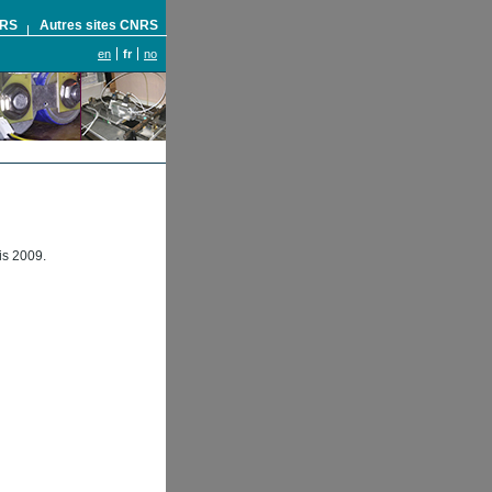
NRS
Autres sites CNRS
en
fr
no
is 2009.