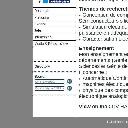
Thèmes de recherc
Research
Conception de comp
Platforms
Semiconducteurs sili
Events
Simulation électriq
Jobs
puissance en adéquat
Internships
Caractérisation élec
Media & Press review
Enseignement
Mon enseignement et r
départements (Génie 
Sciences et Génie de
Directory
Il concerne :
Search
Automatique Contin
machines électrique
physique des compo
électronique analogiq
View online :
CV HAL
|
Disclaimer
|
C