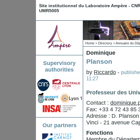
Site institutionnel du Laboratoire Ampère - CN
UMR5005
Home
>
Directory
>
Annuaire du Dé
Dominique
Planson
Supervisory
authorities
by
Riccardo
-
publish
11:27
Professeur des Univ
Contact :
dominique.p
Fax: +33 4 72 43 85 
Adresse : D. Planson
Vinci - 21 avenue Ca
Our partners
Fonctions
Membre du Départeme