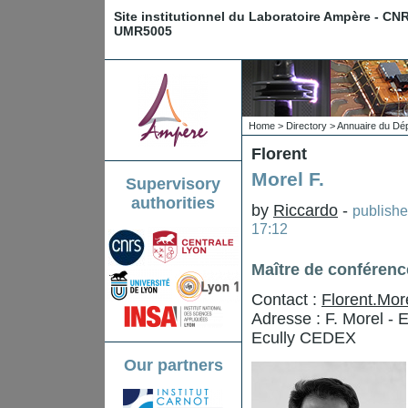
Site institutionnel du Laboratoire Ampère - CN
UMR5005
Home
>
Directory
>
Annuaire du Dé
Florent
Morel F.
Supervisory
authorities
by
Riccardo
-
publish
17:12
Maître de conférenc
Contact :
Florent.Mor
Adresse : F. Morel - 
Ecully CEDEX
Our partners