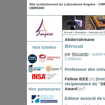
Site institutionnel du Laboratoire Ampère - CN
UMR5005
Accueil
>
Annuaires
>
Annuaire du 
Abderrahmane
Béroual
Nos tutelles
par
Riccardo
-
publié 
17h06min
Professeur des Univ
Fellow IEEE
(Inst
récipiendaire du "
DE
Award
"
Nos partenaires
Editeur associé de 