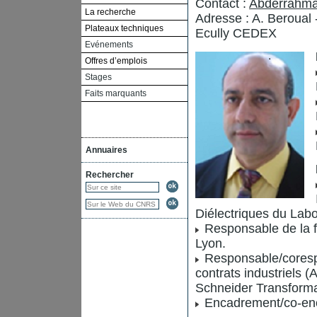
Contact :
Abderrahma
La recherche
Adresse : A. Beroual
Plateaux techniques
Ecully CEDEX
Evénements
Offres d’emplois
Stages
Faits marquants
Annuaires
Rechercher
Diélectriques du L
Responsable de la f
Lyon.
Responsable/coresp
contrats industriels
Schneider Transformat
Encadrement/co-enc