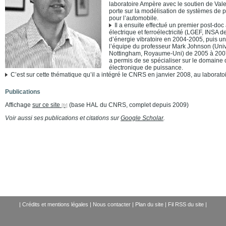
laboratoire Ampère avec le soutien de Val
porte sur la modélisation de systèmes de 
pour l’automobile.
Il a ensuite effectué un premier post-doc
électrique et ferroélectricité (LGEF, INSA d
d’énergie vibratoire en 2004-2005, puis u
l’équipe du professeur Mark Johnson (Unive
Nottingham, Royaume-Uni) de 2005 à 2007
a permis de se spécialiser sur le domaine
électronique de puissance.
C’est sur cette thématique qu’il a intégré le CNRS en janvier 2008, au laborat
Publications
Affichage
sur ce site
(base HAL du CNRS, complet depuis 2009)
Voir aussi ses publications et citations sur
Google Scholar
.
|
Crédits et mentions légales
|
Nous contacter
|
Plan du site
|
Fil RSS du site
|