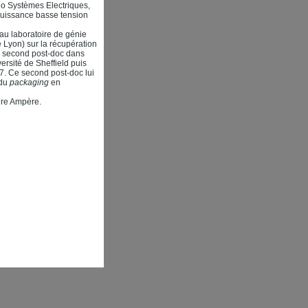
eo Systèmes Electriques,
puissance basse tension
 au laboratoire de génie
e Lyon) sur la récupération
n second post-doc dans
rsité de Sheffield puis
. Ce second post-doc lui
 du
packaging
en
oire Ampère.