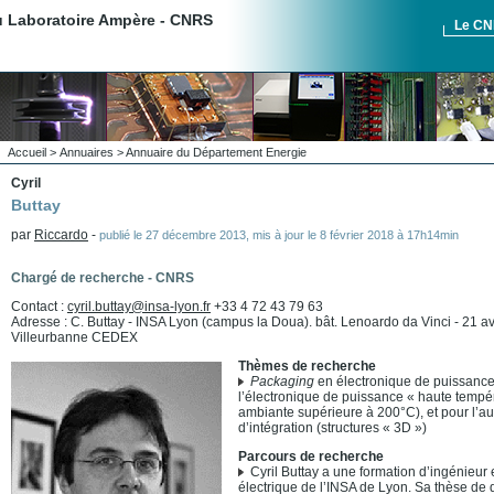
du Laboratoire Ampère - CNRS
Le C
Accueil
>
Annuaires
>
Annuaire du Département Energie
Cyril
Buttay
par
Riccardo
-
publié le
27 décembre 2013
,
mis à jour le
8 février 2018 à 17h14min
Chargé de recherche - CNRS
Contact :
cyril.buttay@insa-lyon.fr
+33 4 72 43 79 63
Adresse : C. Buttay - INSA Lyon (campus la Doua). bât. Lenoardo da Vinci - 21 
Villeurbanne CEDEX
Thèmes de recherche
Packaging
en électronique de puissance
l’électronique de puissance « haute tempé
ambiante supérieure à 200°C), et pour l’a
d’intégration (structures « 3D »)
Parcours de recherche
Cyril Buttay a une formation d’ingénieur 
électrique de l’INSA de Lyon. Sa thèse de d