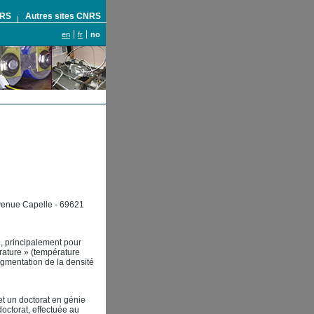
NRS
Autres sites CNRS
en
fr
no
avenue Capelle - 69621
, principalement pour
rature » (température
ugmentation de la densité
et un doctorat en génie
octorat, effectuée au