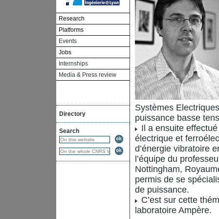
Research
Platforms
Events
Jobs
Internships
Media & Press review
Systèmes Electriques
Directory
puissance basse tensi
Il a ensuite effectu
Search
électrique et ferroéle
d’énergie vibratoire
l’équipe du professeu
Nottingham, Royaume-
permis de se spécial
de puissance.
C’est sur cette thém
laboratoire Ampère.