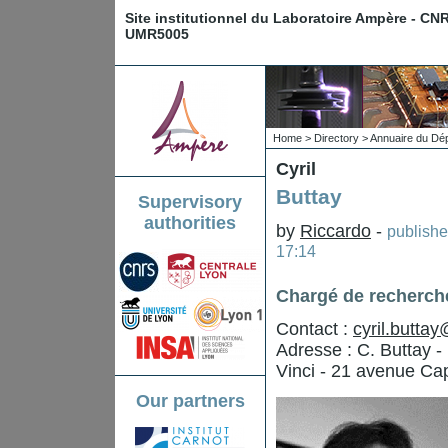
Site institutionnel du Laboratoire Ampère - CN
UMR5005
Home
>
Directory
>
Annuaire du Dé
Cyril
Buttay
Supervisory
authorities
by
Riccardo
-
publish
17:14
Chargé de recherch
Contact :
cyril.buttay
Adresse : C. Buttay 
Vinci - 21 avenue Ca
Our partners