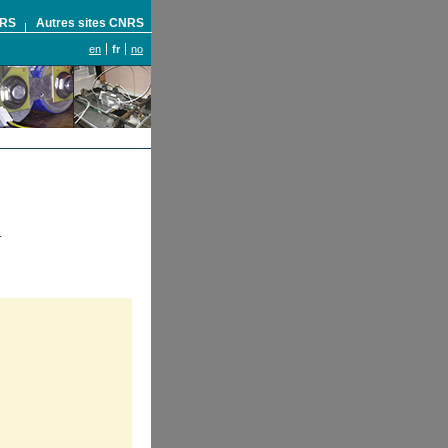
NRS
Autres sites CNRS
en
fr
no
.