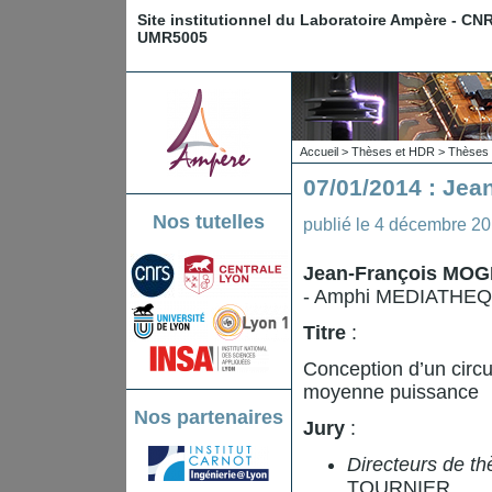
Site institutionnel du Laboratoire Ampère - CN
UMR5005
Accueil
>
Thèses et HDR
>
Thèses 
07/01/2014 : Je
Nos tutelles
publié le
4 décembre 2
Jean-François MO
- Amphi MEDIATHEQU
Titre
:
Conception d’un circu
moyenne puissance
Nos partenaires
Jury
:
Directeurs de th
TOURNIER