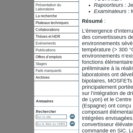
Rapoorteurs
: J
Présentation du
Laboratoire
Examinateurs
: 
La recherche
Résumé
:
Plateaux techniques
Collaborations
L’émergence d’interr
des convertisseurs d
Thèses et HDR
environnements sévère
Evénements
température (> 300 °
Publications
environnements n’exi
Offres d’emplois
fonctions élémentaire
Stages
préliminaire à la réal
Faits marquants
laboratoires ont déve
Archives
bipolaires, MOSFETs
principalement portée
sur l’intégration de 
de Lyon) et le Centre
Annuaires
(Espagne) ont conçu 
composant élémentaire
Rechercher
intégrées envisagées. 
convertisseur élévate
commande en SiC. La 