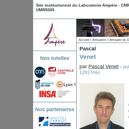
Site institutionnel du Laboratoire Ampère - CN
UMR5005
Accueil
>
Annuaires
>
Annuaire du 
Pascal
Venet
Nos tutelles
par
Pascal Venet
-
pu
12h27min
Nos partenaires