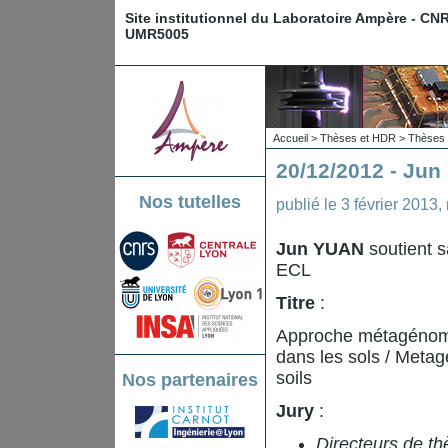
Site institutionnel du Laboratoire Ampère - CN
UMR5005
Accueil
>
Thèses et HDR
>
Thèses 
20/12/2012 - Ju
Nos tutelles
publié le
3 février 2013
,
Jun YUAN
soutient s
ECL
Titre
:
Approche métagénomiq
dans les sols / Meta
soils
Nos partenaires
Jury
:
Directeurs de th