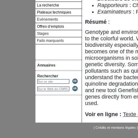
Rapporteurs
: C
La recherche
Examinateurs
: 
Plateaux techniques
Evénements
Résumé
:
Offres d’emplois
Genotype and environ
Stages
to the colorful world
Faits marquants
biodiversity especiall
becomes one of the m
microorganisms in so
genetic diversity. So
Annuaires
pollutants such as qui
Rechercher
understand the bacter
quinoline degradatio
and new tool Genefish
genes directly from e
used.
Voir en ligne :
Texte
|
Crédits et mentions légales