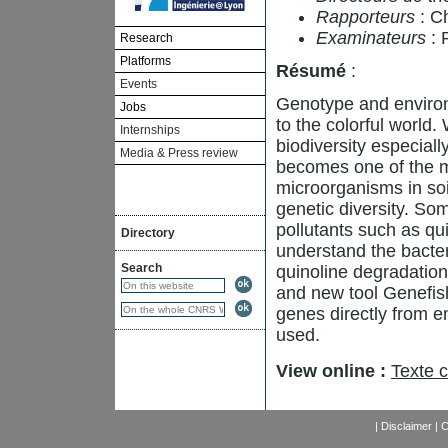
Rapporteurs
: C
Examinateurs
: 
Research
Platforms
Résumé
:
Events
Genotype and environ
Jobs
to the colorful world
Internships
biodiversity especiall
Media & Press review
becomes one of the m
microorganisms in so
genetic diversity. So
pollutants such as qui
Directory
understand the bacter
Search
quinoline degradatio
and new tool Genefish
genes directly from e
used.
View online :
Texte 
|
Disclaimer
|
C