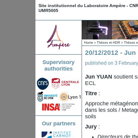
Site institutionnel du Laboratoire Ampère - CN
UMR5005
Home
>
Thèses et HDR
>
Thèses e
20/12/2012 - Ju
Supervisory
published on
3 Februar
authorities
Jun YUAN
soutient s
ECL
Titre
:
Approche métagénomiq
dans les sols / Meta
soils
Our partners
Jury
:
Directeurs de th