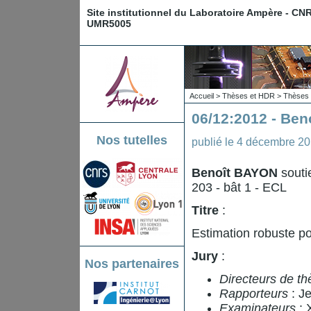
Site institutionnel du Laboratoire Ampère - CN
UMR5005
Accueil
>
Thèses et HDR
>
Thèses 
06/12:2012 - Be
Nos tutelles
publié le
4 décembre 2
Benoît BAYON
souti
203 - bât 1 - ECL
Titre
:
Estimation robuste po
Jury
:
Nos partenaires
Directeurs de th
Rapporteurs
: J
Examinateurs
: 