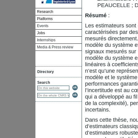
PEAUCELLE ; 
Research
Résumé
:
Platforms
Les estimateurs sont 
Events
caractérisées par des
Jobs
mesurés directement. 
Internships
modèle du système et 
Media & Press review
signaux mesurés sur 
modèle du système est
linéaires à coefficie
n’est qu’une représent
Directory
modèle et le système 
Search
performances garanti
l’incertitude est au
qui a développé au fil
de la complexité), pe
incertains.
Dans cette thèse, nou
d’estimateurs classiq
d’estimateurs robuste