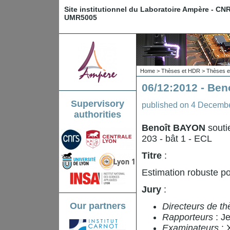
Site institutionnel du Laboratoire Ampère - CN
UMR5005
Home
>
Thèses et HDR
>
Thèses e
06/12:2012 - Be
Supervisory
published on
4 Decemb
authorities
Benoît BAYON
souti
203 - bât 1 - ECL
Titre
:
Estimation robuste po
Jury
:
Our partners
Directeurs de th
Rapporteurs
: J
Examinateurs
: 