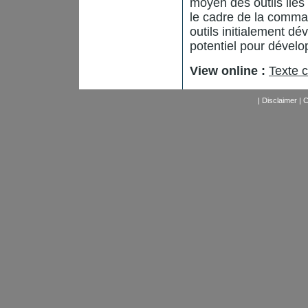
moyen des outils liés 
le cadre de la comma
outils initialement 
potentiel pour dévelo
View online :
Texte 
|
Disclaimer
|
C