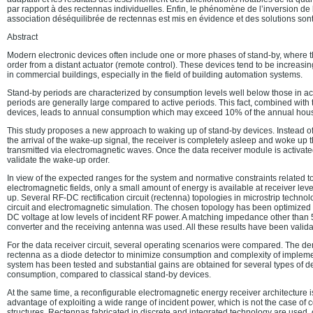
par rapport à des rectennas individuelles. Enfin, le phénomène de l’inversion de
association déséquilibrée de rectennas est mis en évidence et des solutions son
Abstract
Modern electronic devices often include one or more phases of stand-by, where t
order from a distant actuator (remote control). These devices tend to be increasi
in commercial buildings, especially in the field of building automation systems.
Stand-by periods are characterized by consumption levels well below those in ac
periods are generally large compared to active periods. This fact, combined with t
devices, leads to annual consumption which may exceed 10% of the annual househo
This study proposes a new approach to waking up of stand-by devices. Instead of
the arrival of the wake-up signal, the receiver is completely asleep and woke up 
transmitted via electromagnetic waves. Once the data receiver module is activated
validate the wake-up order.
In view of the expected ranges for the system and normative constraints related t
electromagnetic fields, only a small amount of energy is available at receiver lev
up. Several RF-DC rectification circuit (rectenna) topologies in microstrip techno
circuit and electromagnetic simulation. The chosen topology has been optimized 
DC voltage at low levels of incident RF power. A matching impedance other than
converter and the receiving antenna was used. All these results have been valida
For the data receiver circuit, several operating scenarios were compared. The d
rectenna as a diode detector to minimize consumption and complexity of impleme
system has been tested and substantial gains are obtained for several types of de
consumption, compared to classical stand-by devices.
At the same time, a reconfigurable electromagnetic energy receiver architecture is
advantage of exploiting a wide range of incident power, which is not the case of
structures. Rectennas fabricated in discrete and integrated technology are use