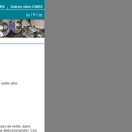
NRS
Autres sites CNRS
en
fr
no
 veille zéro
ses de veille, dans
 (une télécommande). Ces