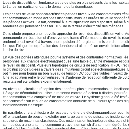
types de dispositifs ont tendance à être de plus en plus présents dans les habita
tertiaires, en particulier dans le domaine de la domotique.
Les phases de veille sont caractérisées par des niveaux de consommations très 
consommations en mode actif des dispositifs, mais les durées de veille sont gé
les périodes actives. Ce fait, combiné à la multiplication des dispositifs, mène 
annuelles qui peuvent dépasser 10 % de la facture d’électricité des ménages.
Cette étude propose une nouvelle approche de réveil des dispositifs en veille. Au
permanente en réception et d’envoyer une trame d’informations de réveil, le réc
endormi et est réveillé à travers une impulsion d’énergie transmis par d’ondes 
fois que l’étage d’interprétation des données est alimenté, un envoi d’information
l’ordre de réveil.
En vue des portées attendues pour le système et des contraintes normatives liée
personnes aux champs électromagnétiques, une faible quantité d’énergie est dis
le réveil du dispositif. Plusieurs topologies de circuits de rectification RF-DC (r
microstrip sont étudiées à travers des simulations circuit et électromagnétiques. 
optimisée pour fournir un bon niveau de tension DC pour des faibles niveaux de
Une adaptation entre le convertisseur et l’antenne de réception différente de 50 Ω
résultats ont été validés expérimentalement.
Au niveau du circuit de réception des données, plusieurs scénarios de fonction
L’étage de démodulation utilise la rectenna comme détecteur à diodes, pour ré
consommation et la complexité de mise en œuvre. Le système global a été testé e
sont constatés sur le bilan de consommation annuelle de plusieurs types des dis
fonctionnement classique.
En parallèle, une architecture de récepteur d’énergie électromagnétique reconfig
offre l’avantage de pouvoir exploiter une large gamme de puissance incidente, ce
structures de rectennas classiques. Des rectennas en technologies discrètes et in
connectées à une antenne commune à travers un switch d’antenne intégrée. Le 
adaptatif et les résultats des tests montrent des améliorations notables de la quan