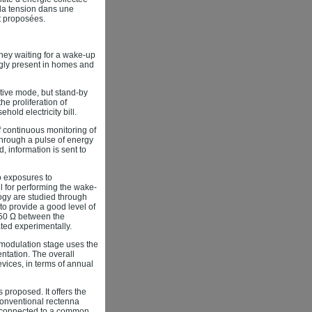
 la tension dans une
t proposées.
hey waiting for a wake-up
ngly present in homes and
tive mode, but stand-by
he proliferation of
ld electricity bill.
 continuous monitoring of
through a pulse of energy
, information is sent to
o exposures to
el for performing the wake-
logy are studied through
to provide a good level of
 50 Ω between the
ted experimentally.
emodulation stage uses the
ntation. The overall
vices, in terms of annual
 proposed. It offers the
 conventional rectenna
d, connected to a common