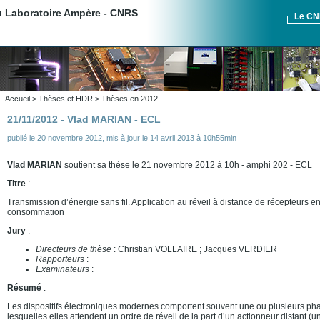
du Laboratoire Ampère - CNRS
Le C
Accueil
>
Thèses et HDR
>
Thèses en 2012
21/11/2012 - Vlad MARIAN - ECL
publié le
20 novembre 2012
,
mis à jour le
14 avril 2013 à 10h55min
Vlad MARIAN
soutient sa thèse le 21 novembre 2012 à 10h - amphi 202 - ECL
Titre
:
Transmission d’énergie sans fil. Application au réveil à distance de récepteurs en
consommation
Jury
:
Directeurs de thèse
: Christian VOLLAIRE ; Jacques VERDIER
Rapporteurs
:
Examinateurs
:
Résumé
:
Les dispositifs électroniques modernes comportent souvent une ou plusieurs pha
lesquelles elles attendent un ordre de réveil de la part d’un actionneur distant