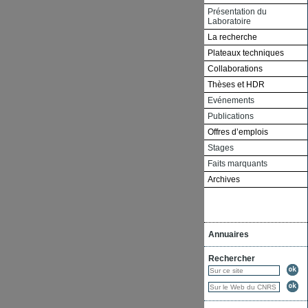
Présentation du
Laboratoire
La recherche
Plateaux techniques
Collaborations
Thèses et HDR
Evénements
Publications
Offres d’emplois
Stages
Faits marquants
Archives
Annuaires
Rechercher