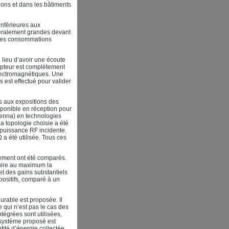
tions et dans les bâtiments
inférieures aux
néralement grandes devant
à des consommations
 lieu d’avoir une écoute
epteur est complètement
électromagnétiques. Une
s est effectué pour valider
s aux expositions des
ponible en réception pour
ectenna) en technologies
La topologie choisie a été
 puissance RF incidente.
 a été utilisée. Tous ces
nement ont été comparés.
duire au maximum la
t des gains substantiels
positifs, comparé à un
urable est proposée. Il
 qui n’est pas le cas des
tégrées sont utilisées,
système proposé est
tité d’énergie collectée