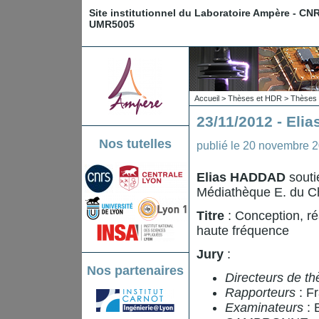
Site institutionnel du Laboratoire Ampère - CN
UMR5005
Accueil
>
Thèses et HDR
>
Thèses 
23/11/2012 - Eli
Nos tutelles
publié le
20 novembre 
Elias HADDAD
souti
Médiathèque E. du Ch
Titre
: Conception, ré
haute fréquence
Jury
:
Nos partenaires
Directeurs de th
Rapporteurs
: F
Examinateurs
: 