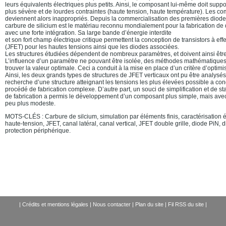
leurs équivalents électriques plus petits. Ainsi, le composant lui-même doit sup
plus sévère et de lourdes contraintes (haute tension, haute température). Les co
deviennent alors inappropriés. Depuis la commercialisation des premières diode
carbure de silicium est le matériau reconnu mondialement pour la fabrication de d
avec une forte intégration. Sa large bande d’énergie interdite
et son fort champ électrique critique permettent la conception de transistors à ef
(JFET) pour les hautes tensions ainsi que les diodes associées.
Les structures étudiées dépendent de nombreux paramètres, et doivent ainsi êtr
L’influence d’un paramètre ne pouvant être isolée, des méthodes mathématiques
trouver la valeur optimale. Ceci a conduit à la mise en place d’un critère d’optimi
Ainsi, les deux grands types de structures de JFET verticaux ont pu être analysés
recherche d’une structure atteignant les tensions les plus élevées possible a cond
procédé de fabrication complexe. D’autre part, un souci de simplification et de st
de fabrication a permis le développement d’un composant plus simple, mais avec
peu plus modeste.
MOTS-CLÉS : Carbure de silcium, simulation par éléments finis, caractérisation 
haute-tension, JFET, canal latéral, canal vertical, JFET double grille, diode PiN, 
protection périphérique.
|
Crédits et mentions légales
|
Nous contacter
|
Plan du site
|
Fil RSS du site
|