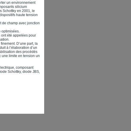
porter un environnement
mposants silicium
s Schottky en 2001, le
ispositifs haute tension
fet de champ avec jonction
e optimisées.
 ont été appelées pour
sation.
 finement. D’une part, la
uit à l’élaboration d’un
abilisation des procédés
 une limite en tension un
électrique, composant
diode Schottky, diode JBS,