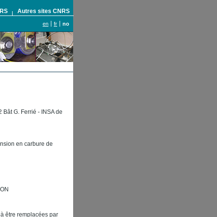
NRS
Autres sites CNRS
en
fr
no
Bât G. Ferrié - INSA de
tension en carbure de
NON
 à être remplacées par