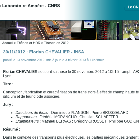
du Laboratoire Ampère - CNRS
Le C
Accueil
>
Thèses et HDR
>
Thèses en 2012
30/11/2012 : Florian CHEVALIER - INSA
publié le
13 novembre 2012
,
mis à jour le
3 février 2013 à 17h28min
Florian CHEVALIER
soutient sa thèse le 30 novembre 2012 à 10h15 - amphi AE2 
Lyon
Titre
:
Conception, fabrication et caractérisation de transistors à effet de champ haute 
silicium et de leur diode associée.
Jury
:
Directeurs de thèse
: Dominique PLANSON ; Pierre BROSSELARD
Rapporteurs
: Frédéric MORANCHO ; Christian SCHAEFFER
Examinateurs
: Mathieu BERVAS ; Grégory GROSSET ; Philippe GODIG
Résumé
:
Dans le contexte des transports plus électriques, les parties mécaniques tendent