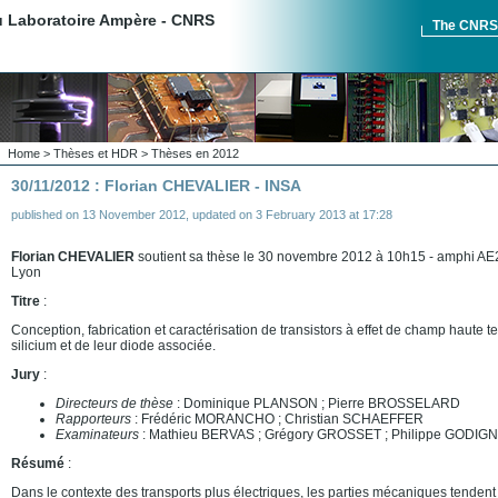
du Laboratoire Ampère - CNRS
The CNR
Home
>
Thèses et HDR
>
Thèses en 2012
30/11/2012 : Florian CHEVALIER - INSA
published on
13 November 2012
,
updated on
3 February 2013 at 17:28
Florian CHEVALIER
soutient sa thèse le 30 novembre 2012 à 10h15 - amphi AE2 
Lyon
Titre
:
Conception, fabrication et caractérisation de transistors à effet de champ haute 
silicium et de leur diode associée.
Jury
:
Directeurs de thèse
: Dominique PLANSON ; Pierre BROSSELARD
Rapporteurs
: Frédéric MORANCHO ; Christian SCHAEFFER
Examinateurs
: Mathieu BERVAS ; Grégory GROSSET ; Philippe GODIG
Résumé
:
Dans le contexte des transports plus électriques, les parties mécaniques tendent