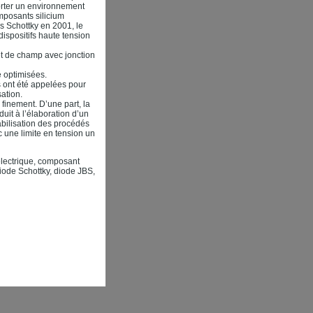
porter un environnement
mposants silicium
s Schottky en 2001, le
ispositifs haute tension
fet de champ avec jonction
e optimisées.
 ont été appelées pour
sation.
 finement. D’une part, la
uit à l’élaboration d’un
abilisation des procédés
 une limite en tension un
électrique, composant
diode Schottky, diode JBS,