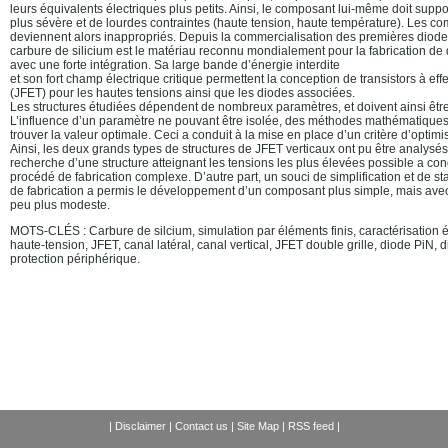
leurs équivalents électriques plus petits. Ainsi, le composant lui-même doit sup
plus sévère et de lourdes contraintes (haute tension, haute température). Les co
deviennent alors inappropriés. Depuis la commercialisation des premières diode
carbure de silicium est le matériau reconnu mondialement pour la fabrication de d
avec une forte intégration. Sa large bande d’énergie interdite
et son fort champ électrique critique permettent la conception de transistors à ef
(JFET) pour les hautes tensions ainsi que les diodes associées.
Les structures étudiées dépendent de nombreux paramètres, et doivent ainsi êtr
L’influence d’un paramètre ne pouvant être isolée, des méthodes mathématiques
trouver la valeur optimale. Ceci a conduit à la mise en place d’un critère d’optimi
Ainsi, les deux grands types de structures de JFET verticaux ont pu être analysés
recherche d’une structure atteignant les tensions les plus élevées possible a cond
procédé de fabrication complexe. D’autre part, un souci de simplification et de st
de fabrication a permis le développement d’un composant plus simple, mais avec
peu plus modeste.
MOTS-CLÉS : Carbure de silcium, simulation par éléments finis, caractérisation 
haute-tension, JFET, canal latéral, canal vertical, JFET double grille, diode PiN, 
protection périphérique.
|
Disclaimer
|
Contact us
|
Site Map
|
RSS feed
|