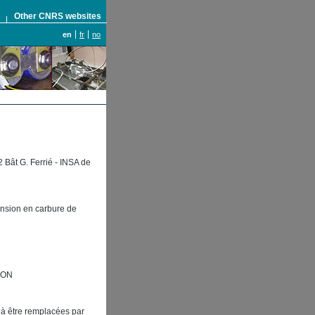
S
Other CNRS websites
en
fr
no
Bât G. Ferrié - INSA de
tension en carbure de
NON
 à être remplacées par