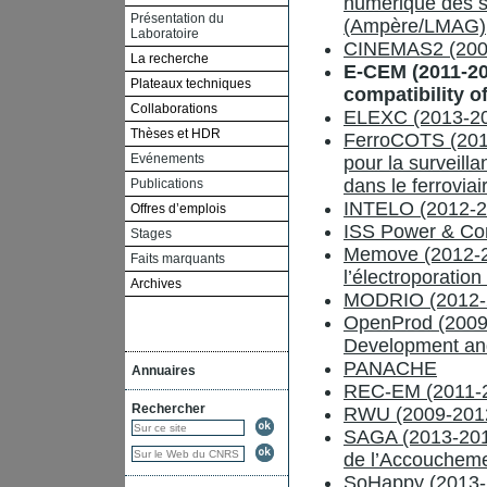
numérique des s
Présentation du
(Ampère/LMAG)
Laboratoire
CINEMAS2 (200
La recherche
E-CEM (2011-20
Plateaux techniques
compatibility 
Collaborations
ELEXC (2013-2
Thèses et HDR
FerroCOTS (2010
Evénements
pour la surveil
dans le ferroviai
Publications
INTELO (2012-20
Offres d’emplois
ISS Power & Con
Stages
Memove (2012-20
Faits marquants
l’électroporatio
Archives
MODRIO (2012-20
OpenProd (2009
Development an
PANACHE
Annuaires
REC-EM (2011-20
Rechercher
RWU (2009-201
SAGA (2013-2015
de l’Accouchem
SoHappy (2013-2