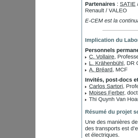
Partenaires
:
SATIE
Renault / VALEO
E-CEM est la contin
Implication du Labo
Personnels permane
C. Vollaire
, Profess
L. Krähenbühl
, DR
A. Bréard
, MCF
Invités, post-docs e
Carlos Sartori
, Prof
Moises Ferber
, doc
Thi Quynh Van Hoan
Résumé du projet sc
Une des manières de 
des transports est d
et électriques.