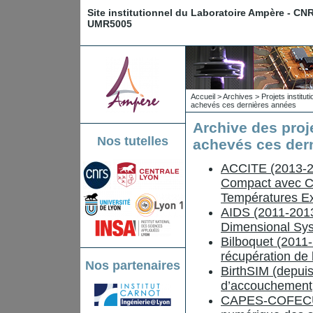
Site institutionnel du Laboratoire Ampère - CN
UMR5005
Accueil
>
Archives
>
Projets institu
achevés ces dernières années
Archive des proj
Nos tutelles
achevés ces der
ACCITE (2013-20
Compact avec Co
Températures E
AIDS (2011-2013)
Dimensional Sy
Bilboquet (2011-2
récupération de 
Nos partenaires
BirthSIM (depuis
d’accouchement
CAPES-COFECUB 