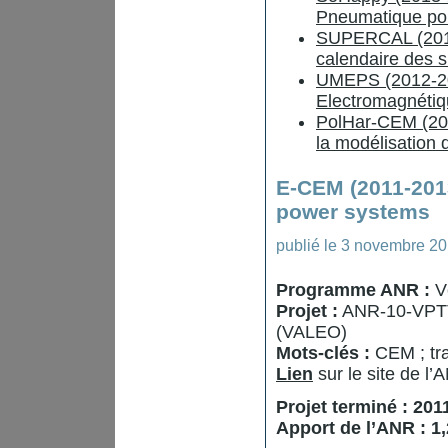
Pneumatique pou
SUPERCAL (2011-
calendaire des 
UMEPS (2012-2014
Electromagnétiq
PolHar-CEM (201
la modélisation
E-CEM (2011-2013
power systems
publié le
3 novembre 2
Programme ANR :
V
Projet :
ANR-10-VPT
(VALEO)
Mots-clés :
CEM ; tra
Lien
sur le site de l’
Projet terminé : 201
Apport de l’ANR : 