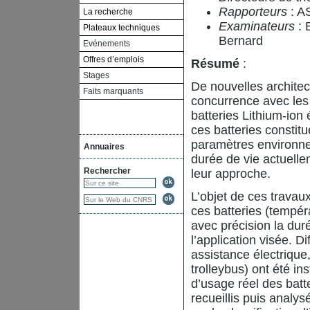
Rapporteurs
: A
La recherche
Examinateurs
: 
Plateaux techniques
Bernard
Evénements
Offres d’emplois
Résumé
:
Stages
De nouvelles architect
Faits marquants
concurrence avec les
batteries Lithium-ion
ces batteries consti
paramètres environne
Annuaires
durée de vie actuelle
Rechercher
leur approche.
L’objet de ces travau
ces batteries (tempér
avec précision la dur
l’application visée. Di
assistance électrique,
trolleybus) ont été i
d’usage réel des batt
recueillis puis anal