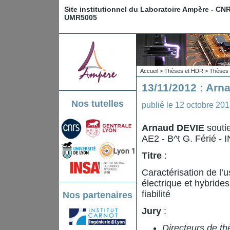
Site institutionnel du Laboratoire Ampère - CN
UMR5005
Accueil
>
Thèses et HDR
>
Thèses 
13/11/2012 : Arn
Nos tutelles
publié le
12 octobre 20
Arnaud DEVIE
souti
AE2 - B^t G. Férié - 
Titre
:
Caractérisation de l’
électrique et hybrides
fiabilité
Nos partenaires
Jury
:
Directeurs de th