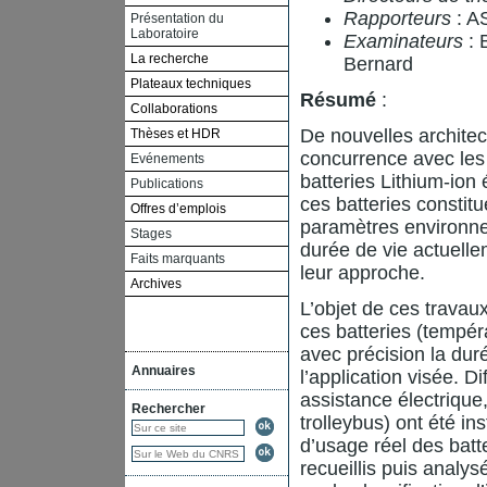
Rapporteurs
: A
Présentation du
Laboratoire
Examinateurs
: 
La recherche
Bernard
Plateaux techniques
Résumé
:
Collaborations
De nouvelles architect
Thèses et HDR
concurrence avec les
Evénements
batteries Lithium-ion
Publications
ces batteries consti
Offres d’emplois
paramètres environne
Stages
durée de vie actuelle
Faits marquants
leur approche.
Archives
L’objet de ces travau
ces batteries (tempér
avec précision la dur
Annuaires
l’application visée. Di
assistance électrique,
Rechercher
trolleybus) ont été i
d’usage réel des batt
recueillis puis anal