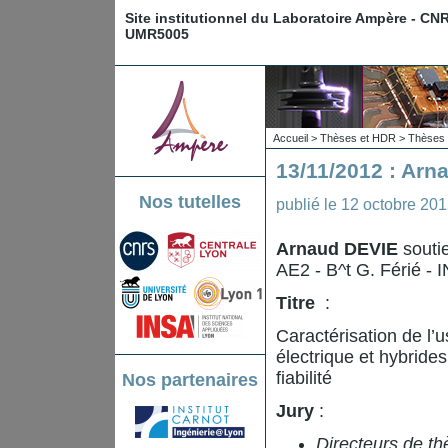
Site institutionnel du Laboratoire Ampère - CN
UMR5005
Accueil
>
Thèses et HDR
>
Thèses 
13/11/2012 : Arn
Nos tutelles
publié le
12 octobre 20
Arnaud DEVIE
souti
AE2 - B^t G. Férié - 
Titre
:
Caractérisation de l’
électrique et hybrides
fiabilité
Nos partenaires
Jury
:
Directeurs de th