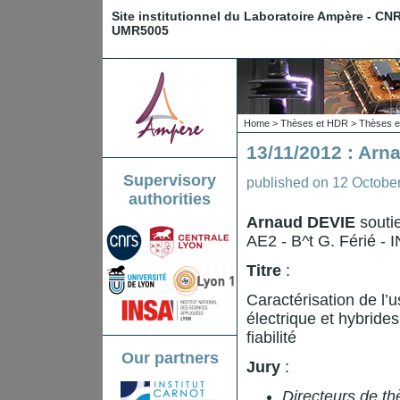
Site institutionnel du Laboratoire Ampère - CN
UMR5005
Home
>
Thèses et HDR
>
Thèses e
13/11/2012 : Arn
Supervisory
published on
12 Octobe
authorities
Arnaud DEVIE
souti
AE2 - B^t G. Férié - 
Titre
:
Caractérisation de l’
électrique et hybrides
fiabilité
Our partners
Jury
:
Directeurs de th