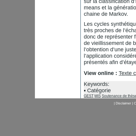
sur la classification 
means et la génératio
chaine de Markov.
Les cycles synthétiqu
très proches de l’éch
donc de représenter f
de vieillissement de b
l’obtention d’une just
l’application considé
présentés afin d’étay
View online :
Texte 
Keywords:
Catégorie
GEST
MIS
Soutenance de thès
|
Disclaimer
|
C