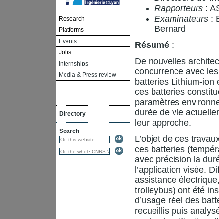
Rapporteurs
: A
Examinateurs
: 
Research
Bernard
Platforms
Events
Résumé
:
Jobs
De nouvelles architect
Internships
concurrence avec les
Media & Press review
batteries Lithium-ion
ces batteries consti
paramètres environne
durée de vie actuelle
Directory
leur approche.
Search
L’objet de ces travau
ces batteries (tempér
avec précision la dur
l’application visée. Di
assistance électrique,
trolleybus) ont été i
d’usage réel des batt
recueillis puis anal