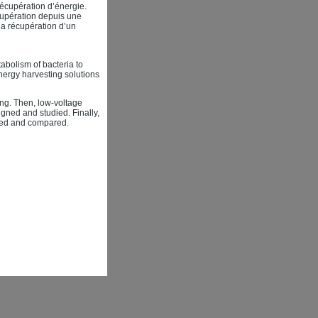
récupération d’énergie.
écupération depuis une
la récupération d’un
tabolism of bacteria to
energy harvesting solutions
ting. Then, low-voltage
gned and studied. Finally,
ted and compared.