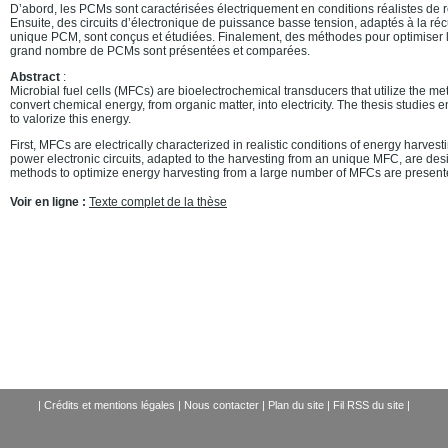
D’abord, les PCMs sont caractérisées électriquement en conditions réalistes de 
Ensuite, des circuits d’électronique de puissance basse tension, adaptés à la r
unique PCM, sont conçus et étudiées. Finalement, des méthodes pour optimiser 
grand nombre de PCMs sont présentées et comparées.
Abstract
:
Microbial fuel cells (MFCs) are bioelectrochemical transducers that utilize the me
convert chemical energy, from organic matter, into electricity. The thesis studies 
to valorize this energy.
First, MFCs are electrically characterized in realistic conditions of energy harves
power electronic circuits, adapted to the harvesting from an unique MFC, are desi
methods to optimize energy harvesting from a large number of MFCs are presen
Voir en ligne :
Texte complet de la thèse
|
Crédits et mentions légales
|
Nous contacter
|
Plan du site
|
Fil RSS du site
|