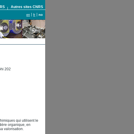
NRS
Autres sites CNRS
en
fr
no
phi 202
imiques qui utilisent le
tière organique, en
sa valorisation.