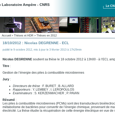
du Laboratoire Ampère - CNRS
Le C
Accueil
>
Thèses et HDR
>
Thèses en 2012
18/10/2012 : Nicolas DEGRENNE - ECL
publié le
9 octobre 2012
,
mis à jour le
3 février 2013 à 17h29min
Nicolas DEGRENNE
soutient sa thèse le 18 octobre 2012 à 13h00 - à l’ECL am
Titre
:
Gestion de l’énergie des piles à combustible microbiennes
Jury
:
Directeurs de thèse
: F. BURET ; B. ALLARD
Rapporteurs
: Y. LEMBEY ; I. LEROPOULOS
Examinateurs
: S. KERZENMACHER ; P. PAVAN
Résumé
:
Les piles à combustible microbiennes (PCMs) sont des transducteurs bioélectroch
métabolisme de bactéries pour convertir de l’énergie chimique, provenant de ma
électricité. La thèse étudie la récupération de cette énergie électrique en vue de 