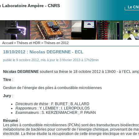
du Laboratoire Ampère - CNRS
Le C
Accueil
>
Thèses et HDR
>
Thèses en 2012
18/10/2012 : Nicolas DEGRENNE - ECL
publié le
9 octobre 2012
,
mis à jour le
3 février 2013 à 17h29min
Nicolas DEGRENNE
soutient sa thèse le 18 octobre 2012 à 13h00 - à l’ECL am
Titre
:
Gestion de l’énergie des piles à combustible microbiennes
Jury
:
Directeurs de thèse
: F. BURET ; B. ALLARD
Rapporteurs
: Y. LEMBEY ; I. LEROPOULOS
Examinateurs
: S. KERZENMACHER ; P. PAVAN
Résumé
:
Les piles à combustible microbiennes (PCMs) sont des transducteurs bioélectroch
métabolisme de bactéries pour convertir de l’énergie chimique, provenant de ma
électricité. La thèse étudie la récupération de cette énergie électrique en vue de 