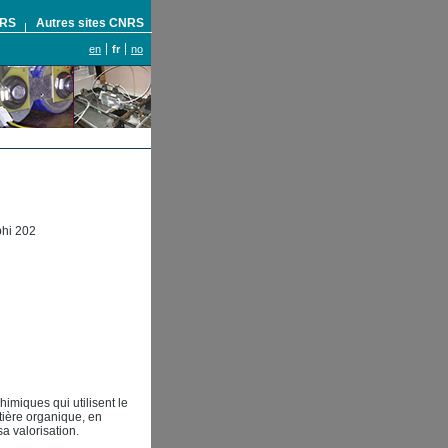
NRS
Autres sites CNRS
en
fr
no
phi 202
imiques qui utilisent le
tière organique, en
sa valorisation.