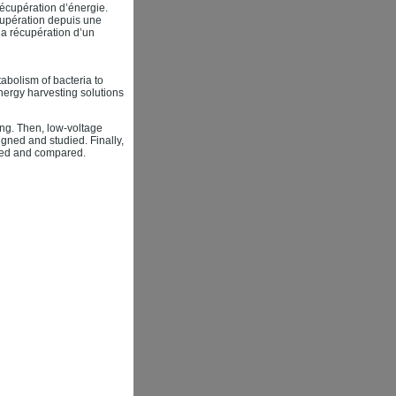
récupération d’énergie.
écupération depuis une
la récupération d’un
tabolism of bacteria to
energy harvesting solutions
ting. Then, low-voltage
gned and studied. Finally,
ted and compared.