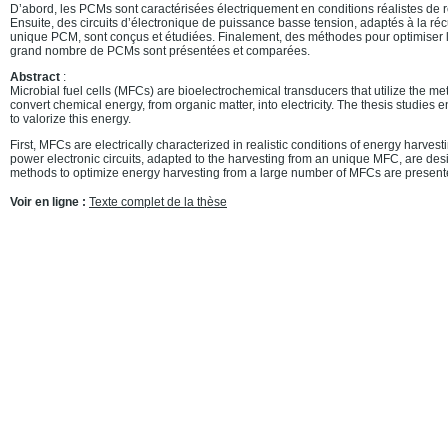
D’abord, les PCMs sont caractérisées électriquement en conditions réalistes de 
Ensuite, des circuits d’électronique de puissance basse tension, adaptés à la r
unique PCM, sont conçus et étudiées. Finalement, des méthodes pour optimiser 
grand nombre de PCMs sont présentées et comparées.
Abstract
:
Microbial fuel cells (MFCs) are bioelectrochemical transducers that utilize the me
convert chemical energy, from organic matter, into electricity. The thesis studies 
to valorize this energy.
First, MFCs are electrically characterized in realistic conditions of energy harves
power electronic circuits, adapted to the harvesting from an unique MFC, are desi
methods to optimize energy harvesting from a large number of MFCs are presen
Voir en ligne :
Texte complet de la thèse