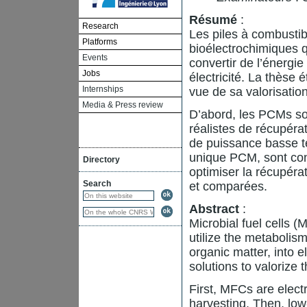
Résumé
:
Research
Les piles à combusti
Platforms
bioélectrochimiques q
Events
convertir de l’énergi
Jobs
électricité. La thèse 
Internships
vue de sa valorisation
Media & Press review
D’abord, les PCMs so
réalistes de récupérat
de puissance basse t
unique PCM, sont con
Directory
optimiser la récupér
Search
et comparées.
Abstract
:
Microbial fuel cells 
utilize the metabolis
organic matter, into e
solutions to valorize 
First, MFCs are electr
harvesting. Then, low