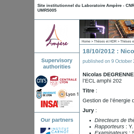
Site institutionnel du Laboratoire Ampère - CN
UMR5005
Home
>
Thèses et HDR
>
Thèses e
18/10/2012 : Ni
Supervisory
published on
9 October
authorities
Nicolas DEGRENNE
l’ECL amphi 202
Titre
:
Gestion de l’énergie 
Jury
:
Our partners
Directeurs de th
Rapporteurs
: Y
Examinateurs
: 