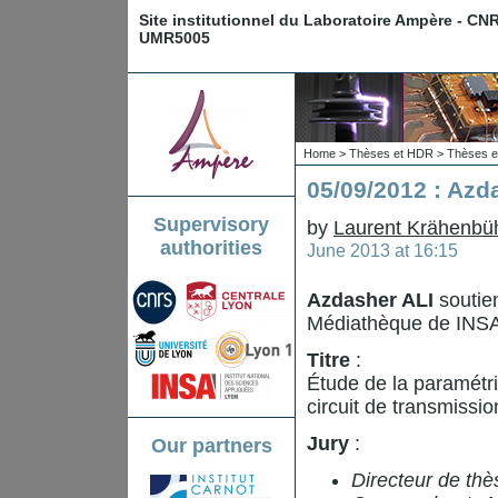
Site institutionnel du Laboratoire Ampère - CN
UMR5005
Home
>
Thèses et HDR
>
Thèses e
05/09/2012 : Azd
Supervisory
by
Laurent Krähenbü
authorities
June 2013 at 16:15
Azdasher ALI
soutie
Médiathèque de INSA
Titre
:
Étude de la paramétr
circuit de transmiss
Jury
:
Our partners
Directeur de thè