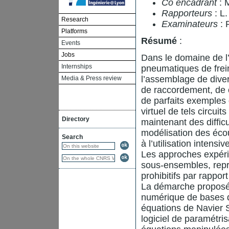
Co encadrant
: 
Rapporteurs
: L.
Research
Examinateurs
: 
Platforms
Résumé
:
Events
Jobs
Dans le domaine de l’i
Internships
pneumatiques de frei
l’assemblage de diver
Media & Press review
de raccordement, de c
de parfaits exemples
virtuel de tels circui
Directory
maintenant des diffic
modélisation des éco
Search
à l’utilisation intens
Les approches expéri
sous-ensembles, repr
prohibitifs par rapport
La démarche proposée
numérique de bases d
équations de Navier 
logiciel de paramétri