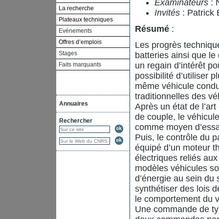
Examinateurs
: 
La recherche
Invités
: Patric
Plateaux techniques
Résumé
:
Evénements
Offres d’emplois
Les progrès techniqu
Stages
batteries ainsi que l
un regain d’intérêt po
Faits marquants
possibilité d’utiliser 
même véhicule conduit
traditionnelles des vé
Annuaires
Après un état de l’ar
de couple, le véhicul
Rechercher
comme moyen d’essai
Puis, le contrôle du
équipé d’un moteur th
électriques reliés aux
modèles véhicules son
d’énergie au sein du 
synthétiser des lois 
le comportement du vé
Une commande de type 