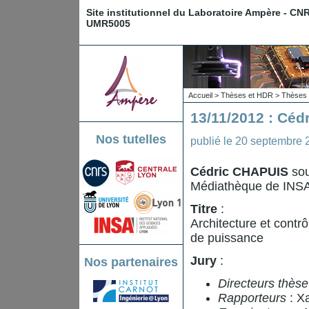
Site institutionnel du Laboratoire Ampère - CN
UMR5005
Accueil
>
Thèses et HDR
>
Thèses 
13/11/2012 : Céd
Nos tutelles
publié le
20 septembre 
Cédric CHAPUIS
sou
Médiathèque de INSA
Titre
:
Architecture et contr
de puissance
Jury
:
Nos partenaires
Directeurs thèse
Rapporteurs
: X