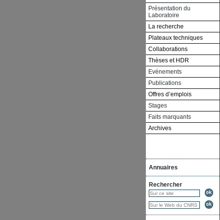
Présentation du
Laboratoire
La recherche
Plateaux techniques
Collaborations
Thèses et HDR
Evénements
Publications
Offres d’emplois
Stages
Faits marquants
Archives
Annuaires
Rechercher