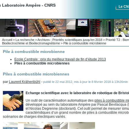
du Laboratoire Ampère - CNRS
Le C
Accueil
>
La recherche
>
Archives : Priorités scientifiques jusqu’en 2018
>
Priorité T2 : Bi
Bioélectrochimie et Bioélectromagnétisme
>
Pile à combustible microbienne
Pile à combustible microbienne
Ecole Centrale : prix du meilleur travail de fin d’étude 2013
Piles à combustible microbiennes
Piles à combustible microbiennes
par
Laurent Krähenbühl
-
publié le
22 mai 2012
,
mis à jour le
8 février 2018 à 13h26min
Echange scientifique avec le laboratoire de robotique de Bristol
Un outil de caractérisation automatique des
piles à combustible m
développé au sein du laboratoire Ampère par Pascal Bevilacqua (
et Nicolas Degrenne (doctorant). Cet outil permet de mesurer sim
caractéristiques d’un grand nombre de piles à combustible micro
scénarios de charges électriques variés.