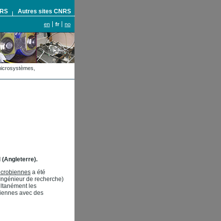
NRS
Autres sites CNRS
en
fr
no
omicrosystèmes,
 (Angleterre).
icrobiennes
a été
Ingénieur de recherche)
ultanément les
biennes avec des